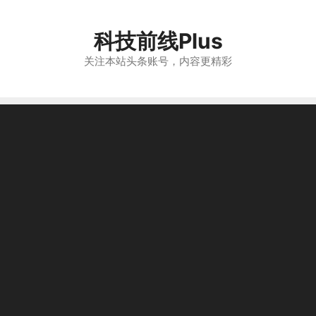
跳
至
科技前线Plus
内
容
关注本站头条账号，内容更精彩