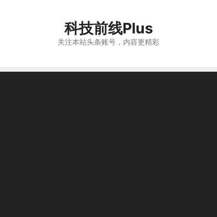
跳
至
科技前线Plus
内
容
关注本站头条账号，内容更精彩