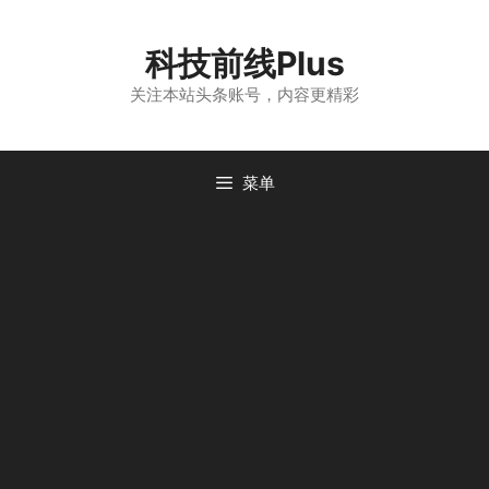
跳
至
科技前线Plus
内
容
关注本站头条账号，内容更精彩
菜单