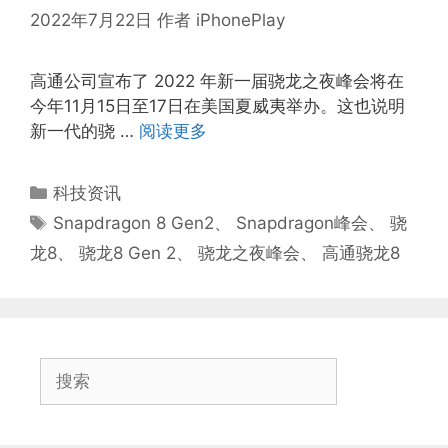
2022年7月22日
作者
iPhonePlay
高通公司宣布了 2022 年新一届骁龙之夜峰会将在
今年11月15日至17日在美国夏威夷举办。这也说明
新一代的骁 …
阅读更多
分
科技资讯
类
标
Snapdragon 8 Gen2
、
Snapdragon峰会
、
骁
签
龙8
、
骁龙8 Gen 2
、
骁龙之夜峰会
、
高通骁龙8
搜
索