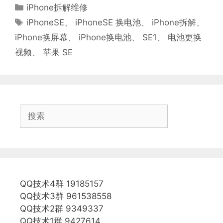
分
iPhone拆解维修
类
标
iPhoneSE
、
iPhoneSE 换电池
、
iPhone拆解
、
签
iPhone换屏幕
、
iPhone换电池
、
SE1
、
电池更换
视频
、
苹果 SE
搜
索
QQ技术4群 19185157
QQ技术3群 961538558
QQ技术2群 9349337
QQ技术1群 9427614