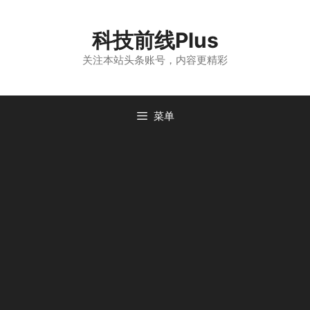
跳
至
科技前线Plus
内
容
关注本站头条账号，内容更精彩
菜单