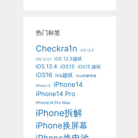
热门标签
Checkra1n
iOS 13.3
iOS 13.3越狱
iOS 13.3.1
iOS 13.4
iOS15
iOS15 越狱
iOS16
ios越狱
iPad拆解维修
iPhone14
iPhone 12
iPhone14 Pro
iPhone14 Pro Max
iPhone拆解
iPhone换屏幕