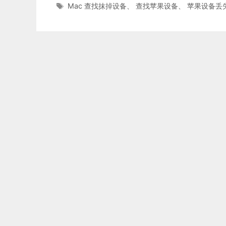
类
标
Mac 查找抹掉设备
、
查找苹果设备
、
苹果设备丢
签