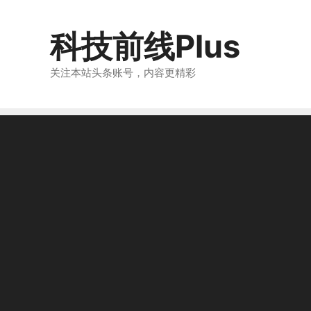
跳
至
科技前线Plus
内
容
关注本站头条账号，内容更精彩