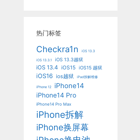
热门标签
Checkra1n
iOS 13.3
iOS 13.3越狱
iOS 13.3.1
iOS 13.4
iOS15
iOS15 越狱
iOS16
ios越狱
iPad拆解维修
iPhone14
iPhone 12
iPhone14 Pro
iPhone14 Pro Max
iPhone拆解
iPhone换屏幕