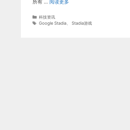
所有 …
阅读更多
分
科技资讯
类
标
Google Stadia
、
Stadia游戏
签