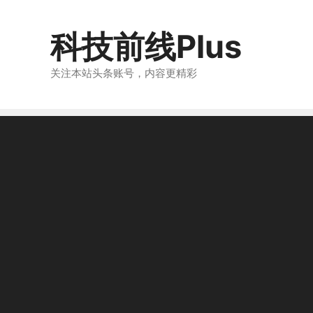
跳
至
科技前线Plus
内
容
关注本站头条账号，内容更精彩