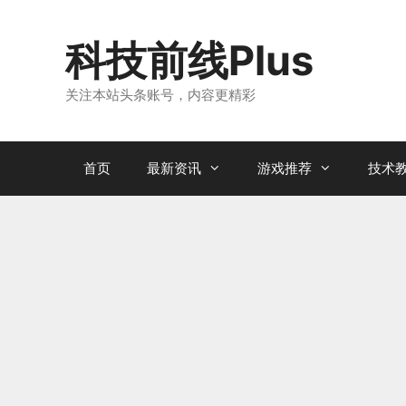
跳
至
科技前线Plus
内
容
关注本站头条账号，内容更精彩
首页
最新资讯
游戏推荐
技术