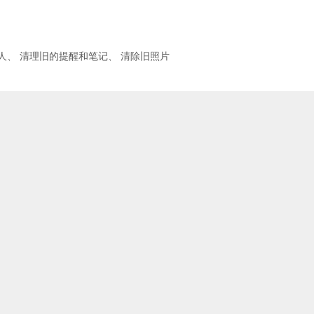
人
、
清理旧的提醒和笔记
、
清除旧照片