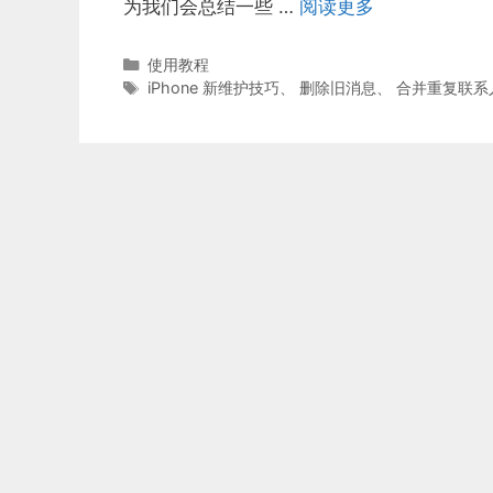
为我们会总结一些 …
阅读更多
分
使用教程
类
标
iPhone 新维护技巧
、
删除旧消息
、
合并重复联系
签