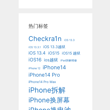
热门标签
Checkra1n
iOS 13.3
iOS 13.3越狱
iOS 13.3.1
iOS 13.4
iOS15
iOS15 越狱
iOS16
ios越狱
iPad拆解维修
iPhone14
iPhone 12
iPhone14 Pro
iPhone14 Pro Max
iPhone拆解
iPhone换屏幕