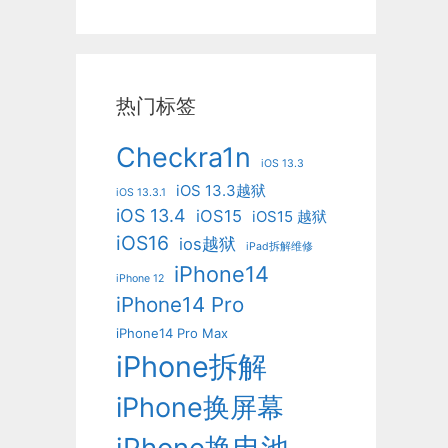
热门标签
Checkra1n
iOS 13.3
iOS 13.3越狱
iOS 13.3.1
iOS 13.4
iOS15
iOS15 越狱
iOS16
ios越狱
iPad拆解维修
iPhone14
iPhone 12
iPhone14 Pro
iPhone14 Pro Max
iPhone拆解
iPhone换屏幕