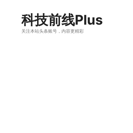
跳
至
科技前线Plus
内
容
关注本站头条账号，内容更精彩