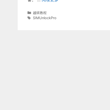
分
越狱教程
类
标
SIMUnlockPro
签