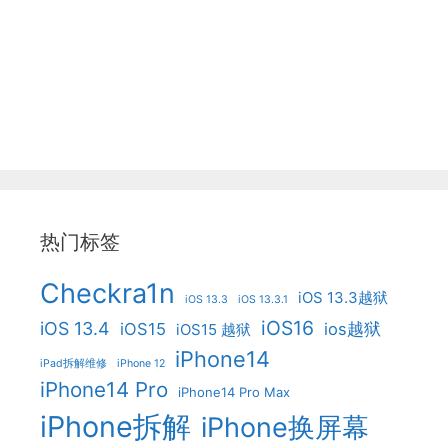
热门标签
Checkra1n
iOS 13.3越狱
iOS 13.3
iOS 13.3.1
iOS16
iOS 13.4
iOS15
ios越狱
iOS15 越狱
iPhone14
iPad拆解维修
iPhone 12
iPhone14 Pro
iPhone14 Pro Max
iPhone拆解
iPhone换屏幕