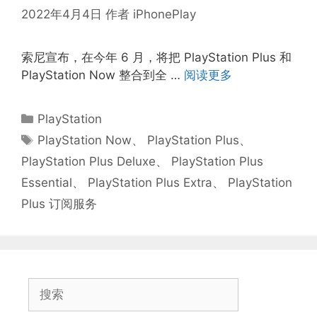
2022年4月4日
作者
iPhonePlay
索尼宣布，在今年 6 月，将把 PlayStation Plus 和
PlayStation Now 整合到全 …
阅读更多
分
PlayStation
类
标
PlayStation Now
、
PlayStation Plus
、
签
PlayStation Plus Deluxe
、
PlayStation Plus
Essential
、
PlayStation Plus Extra
、
PlayStation
Plus 订阅服务
搜
索