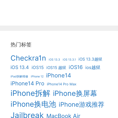
热门标签
Checkra1n
iOS 13.3越狱
iOS 13.3
iOS 13.3.1
iOS16
iOS 13.4
iOS15
ios越狱
iOS15 越狱
iPhone14
iPad拆解维修
iPhone 12
iPhone14 Pro
iPhone14 Pro Max
iPhone拆解
iPhone换屏幕
iPhone换电池
iPhone游戏推荐
Jailbreak
MacBook Air