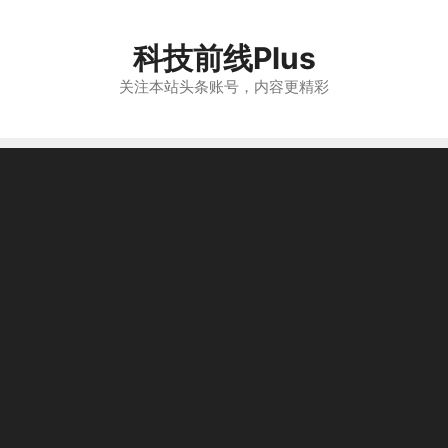
跳
至
科技前线Plus
内
容
关注本站头条账号，内容更精彩