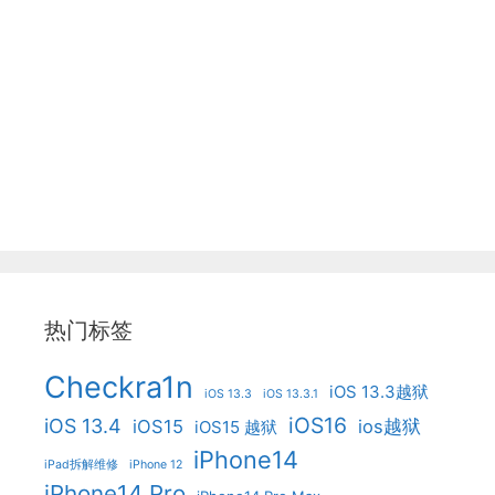
热门标签
Checkra1n
iOS 13.3越狱
iOS 13.3
iOS 13.3.1
iOS16
iOS 13.4
iOS15
ios越狱
iOS15 越狱
iPhone14
iPad拆解维修
iPhone 12
iPhone14 Pro