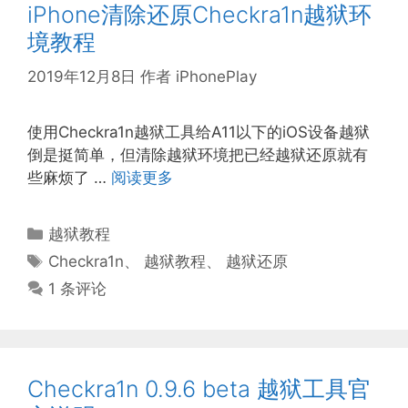
iPhone清除还原Checkra1n越狱环
境教程
2019年12月8日
作者
iPhonePlay
使用Checkra1n越狱工具给A11以下的iOS设备越狱
倒是挺简单，但清除越狱环境把已经越狱还原就有
些麻烦了 …
阅读更多
分
越狱教程
类
标
Checkra1n
、
越狱教程
、
越狱还原
签
1 条评论
Checkra1n 0.9.6 beta 越狱工具官