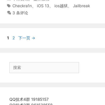
类
标
Checkra1n
、
iOS 13
、
ios越狱
、
Jailbreak
签
3 条评论
页
页
1
2
下一页
→
面
面
搜
索
QQ技术4群 19185157