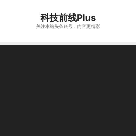
跳
至
科技前线Plus
内
容
关注本站头条账号，内容更精彩