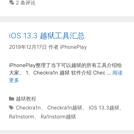
2 条评论
iOS 13.3 越狱工具汇总
2019年12月17日
作者
iPhonePlay
iPhonePlay整理了当下可以越狱的所有工具介绍给
大家。 1、Checkra1n 越狱 软件介绍 Chec …
阅读
更多
分
越狱教程
类
标
Checkra1n
、
Checkra1n越狱
、
iOS 13.3越狱
、
签
Ra1nstorm
、
Ra1nstorm越狱