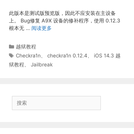
此版本是测试版预览版，因此不应安装在主设备
上。 Bug修复 A9X 设备的修补程序，使用 0.12.3
根本无 …
阅读更多
分
越狱教程
类
标
Checkra1n
、
checkra1n 0.12.4
、
iOS 14.3 越
签
狱教程
、
Jailbreak
搜
索