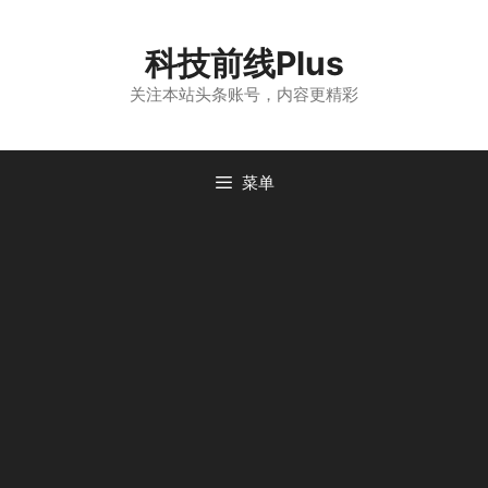
跳
至
科技前线Plus
内
容
关注本站头条账号，内容更精彩
菜单