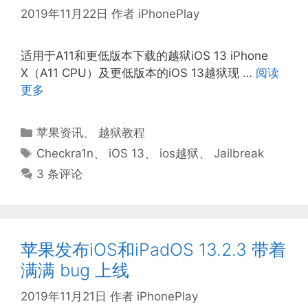
2019年11月22日
作者
iPhonePlay
适用于A11和更低版本下载的越狱iOS 13 iPhone
X（A11 CPU）及更低版本的iOS 13越狱现 …
阅读
更多
分
苹果资讯
、
越狱教程
类
标
Checkra1n
、
iOS 13
、
ios越狱
、
Jailbreak
签
3 条评论
苹果发布iOS和iPadOS 13.2.3 带着
满满 bug 上线
2019年11月21日
作者
iPhonePlay