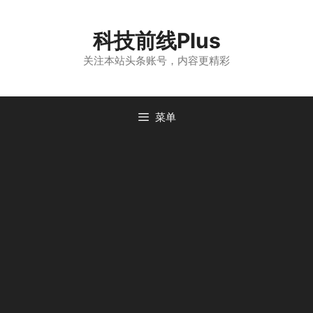
跳
至
科技前线Plus
内
容
关注本站头条账号，内容更精彩
菜单