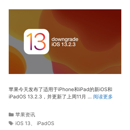
苹果今天发布了适用于iPhone和iPad的新iOS和
iPadOS 13.2.3，并更新了上周11月 …
阅读更多
分
苹果资讯
类
标
iOS 13
、
iPadOS
签