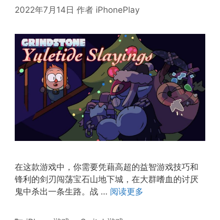
2022年7月14日
作者
iPhonePlay
在这款游戏中，你需要凭藉高超的益智游戏技巧和
锋利的剑刃闯荡宝石山地下城，在大群嗜血的讨厌
鬼中杀出一条生路。战 …
阅读更多
分