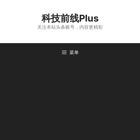
跳
至
科技前线Plus
内
容
关注本站头条账号，内容更精彩
菜单