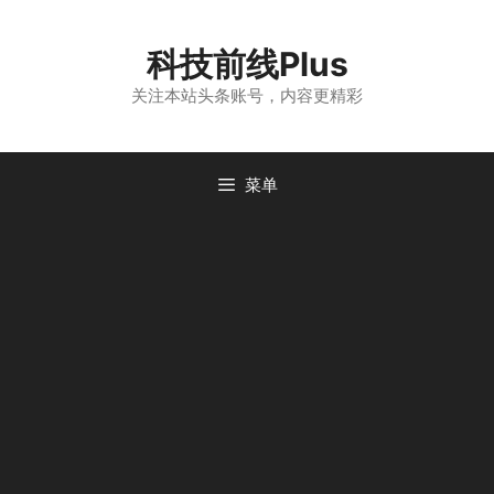
跳
至
科技前线Plus
内
容
关注本站头条账号，内容更精彩
菜单