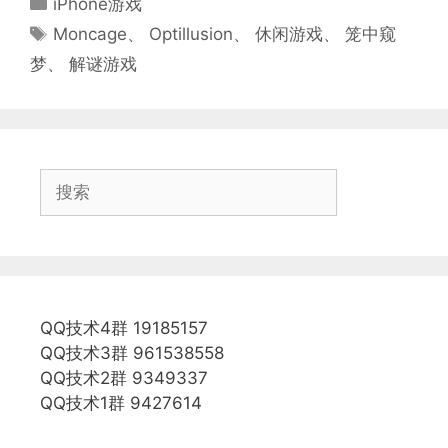
iPhone游戏
类
标
Moncage
、
Optillusion
、
休闲游戏
、
笼中窥
签
梦
、
解谜游戏
搜
索
QQ技术4群 19185157
QQ技术3群 961538558
QQ技术2群 9349337
QQ技术1群 9427614