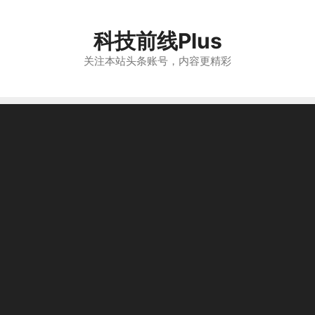
跳
至
科技前线Plus
内
容
关注本站头条账号，内容更精彩