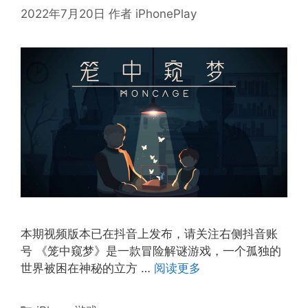
2022年7月20日
作者
iPhonePlay
本期视频版本已在抖音上发布，请关注右侧抖音账
号 《笼中窥梦》是一款冒险解谜游戏，一个孤独的
世界被困在神秘的立方 …
阅读更多
分