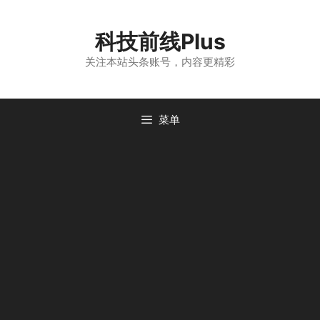
跳
至
科技前线Plus
内
容
关注本站头条账号，内容更精彩
菜单