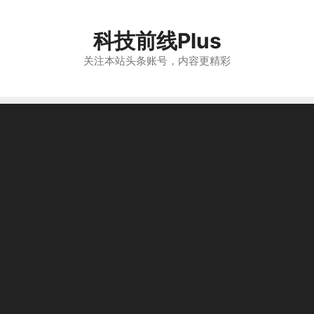
跳
至
科技前线Plus
内
容
关注本站头条账号，内容更精彩