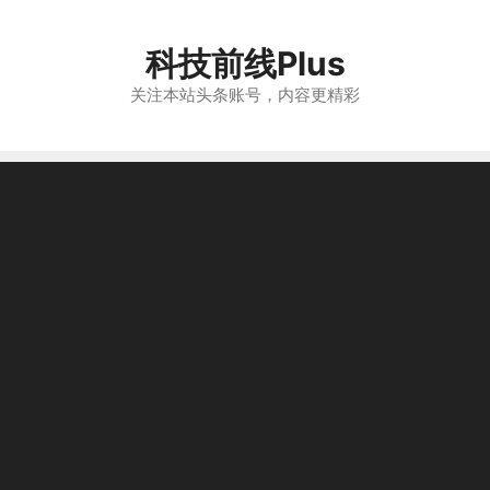
跳
至
科技前线Plus
内
容
关注本站头条账号，内容更精彩