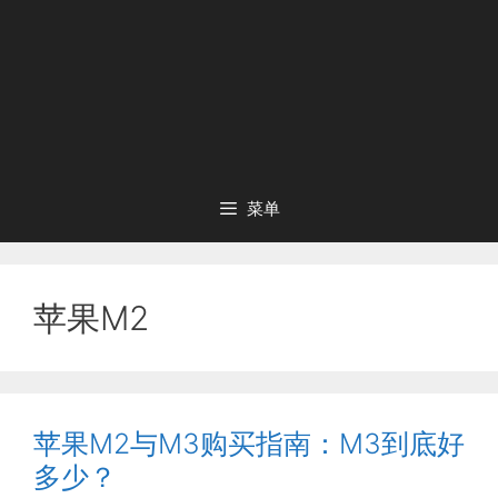
菜单
苹果M2
苹果M2与M3购买指南：M3到底好
多少？