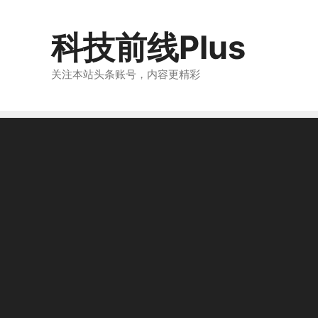
跳
至
科技前线Plus
内
容
关注本站头条账号，内容更精彩