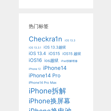
热门标签
Checkra1n
iOS 13.3
iOS 13.3越狱
iOS 13.3.1
iOS 13.4
iOS15
iOS15 越狱
iOS16
ios越狱
iPad拆解维修
iPhone14
iPhone 12
iPhone14 Pro
iPhone14 Pro Max
iPhone拆解
iPhone换屏幕