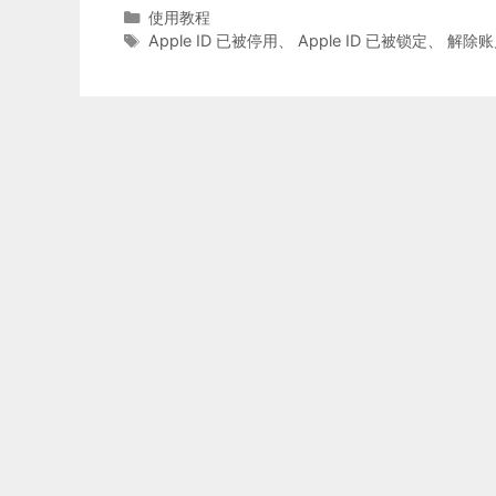
分
使用教程
类
标
Apple ID 已被停用
、
Apple ID 已被锁定
、
解除账
签