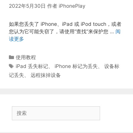
2022年5月30日
作者
iPhonePlay
如果您丢失了 iPhone、iPad 或 iPod touch，或者
您认为它可能失窃了，请使用“查找”来保护您 …
阅
读更多
分
使用教程
类
标
iPad 丢失标记
、
iPhone 标记为丢失
、
设备标
签
记丢失
、
远程抹掉设备
搜
索