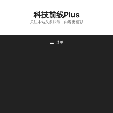
跳
至
科技前线Plus
内
容
关注本站头条账号，内容更精彩
菜单