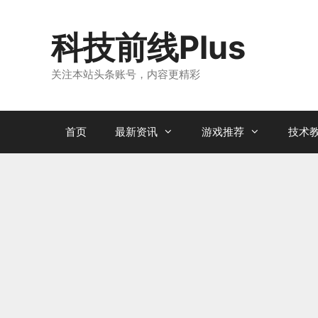
跳
至
科技前线Plus
内
容
关注本站头条账号，内容更精彩
首页
最新资讯
游戏推荐
技术