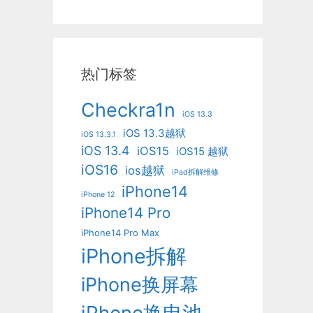
热门标签
Checkra1n
iOS 13.3
iOS 13.3越狱
iOS 13.3.1
iOS 13.4
iOS15
iOS15 越狱
iOS16
ios越狱
iPad拆解维修
iPhone14
iPhone 12
iPhone14 Pro
iPhone14 Pro Max
iPhone拆解
iPhone换屏幕