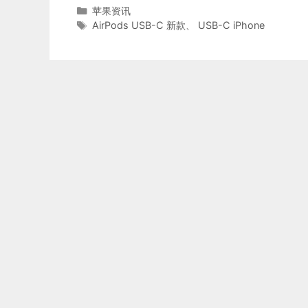
分
苹果资讯
类
标
AirPods USB-C 新款
、
USB-C iPhone
签