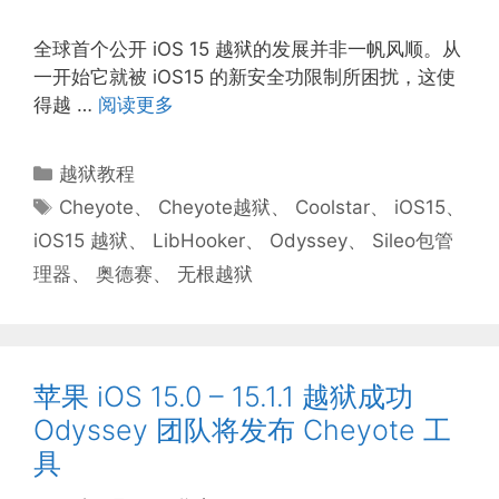
全球首个公开 iOS 15 越狱的发展并非一帆风顺。从
一开始它就被 iOS15 的新安全功限制所困扰，这使
得越 …
阅读更多
分
越狱教程
类
标
Cheyote
、
Cheyote越狱
、
Coolstar
、
iOS15
、
签
iOS15 越狱
、
LibHooker
、
Odyssey
、
Sileo包管
理器
、
奥德赛
、
无根越狱
苹果 iOS 15.0 – 15.1.1 越狱成功
Odyssey 团队将发布 Cheyote 工
具