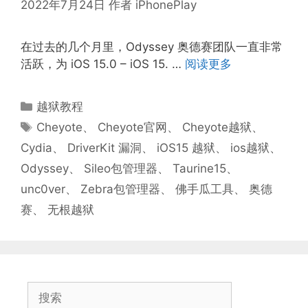
2022年7月24日
作者
iPhonePlay
在过去的几个月里，Odyssey 奥德赛团队一直非常
活跃，为 iOS 15.0 – iOS 15. …
阅读更多
分
越狱教程
类
标
Cheyote
、
Cheyote官网
、
Cheyote越狱
、
签
Cydia
、
DriverKit 漏洞
、
iOS15 越狱
、
ios越狱
、
Odyssey
、
Sileo包管理器
、
Taurine15
、
unc0ver
、
Zebra包管理器
、
佛手瓜工具
、
奥德
赛
、
无根越狱
搜
索