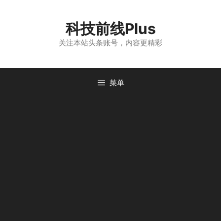
跳
至
科技前线Plus
内
容
关注本站头条账号，内容更精彩
菜单