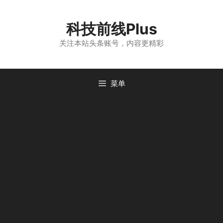
跳
至
科技前线Plus
内
容
关注本站头条账号，内容更精彩
菜单