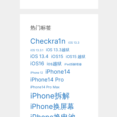
热门标签
Checkra1n
iOS 13.3
iOS 13.3越狱
iOS 13.3.1
iOS 13.4
iOS15
iOS15 越狱
iOS16
ios越狱
iPad拆解维修
iPhone14
iPhone 12
iPhone14 Pro
iPhone14 Pro Max
iPhone拆解
iPhone换屏幕