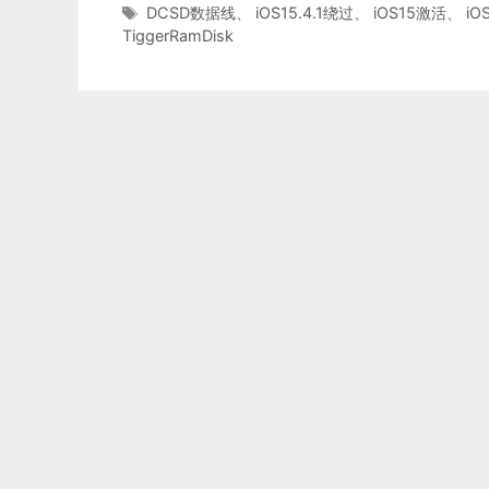
类
标
DCSD数据线
、
iOS15.4.1绕过
、
iOS15激活
、
iO
签
TiggerRamDisk