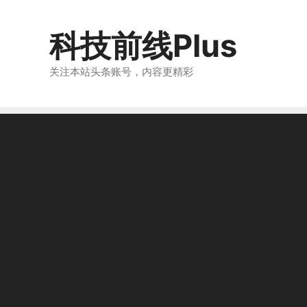
跳
至
科技前线Plus
内
容
关注本站头条账号，内容更精彩