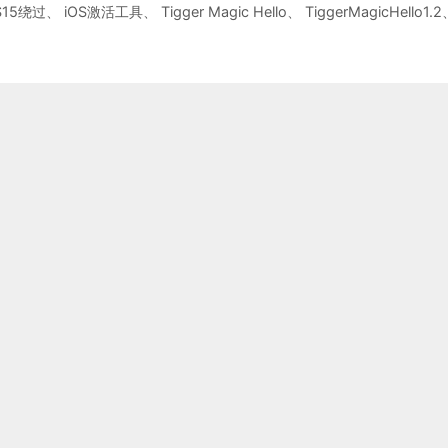
S15绕过
、
iOS激活工具
、
Tigger Magic Hello
、
TiggerMagicHello1.2