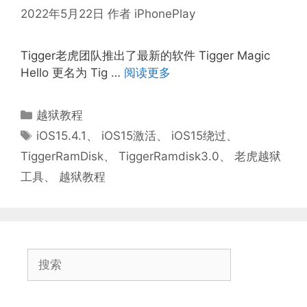
2022年5月22日
作者
iPhonePlay
Tigger老虎团队推出了最新的软件 Tigger Magic
Hello 更名为 Tig …
阅读更多
分
越狱教程
类
标
iOS15.4.1
、
iOS15激活
、
iOS15绕过
、
签
TiggerRamDisk
、
TiggerRamdisk3.0
、
老虎越狱
工具
、
越狱教程
搜
索