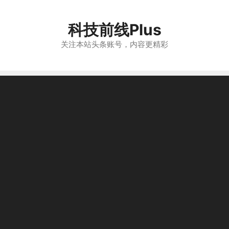
跳
至
科技前线Plus
内
容
关注本站头条账号，内容更精彩