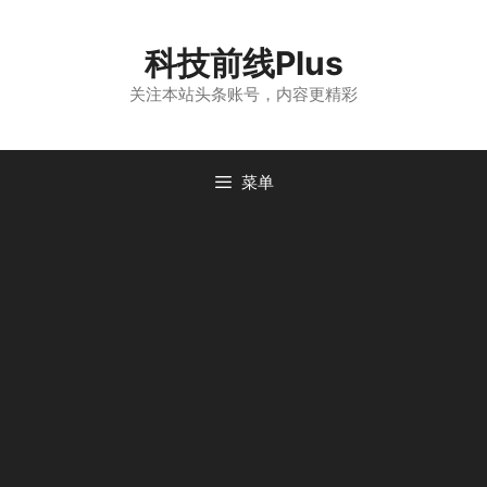
跳
至
科技前线Plus
内
容
关注本站头条账号，内容更精彩
菜单