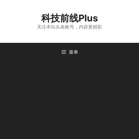
跳
至
科技前线Plus
内
容
关注本站头条账号，内容更精彩
菜单