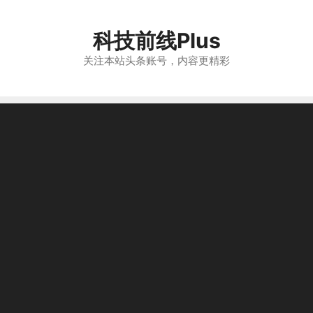
跳
至
科技前线Plus
内
容
关注本站头条账号，内容更精彩