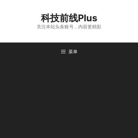
跳
至
科技前线Plus
内
容
关注本站头条账号，内容更精彩
菜单