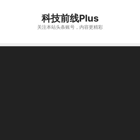
跳
至
科技前线Plus
内
容
关注本站头条账号，内容更精彩