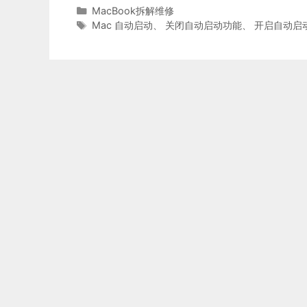
分
MacBook拆解维修
类
标
Mac 自动启动
、
关闭自动启动功能
、
开启自动启
签