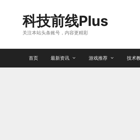
跳
至
科技前线Plus
内
容
关注本站头条账号，内容更精彩
首页
最新资讯
游戏推荐
技术