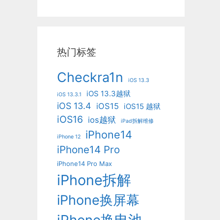
热门标签
Checkra1n
iOS 13.3
iOS 13.3越狱
iOS 13.3.1
iOS 13.4
iOS15
iOS15 越狱
iOS16
ios越狱
iPad拆解维修
iPhone14
iPhone 12
iPhone14 Pro
iPhone14 Pro Max
iPhone拆解
iPhone换屏幕