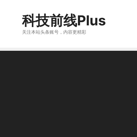
跳
至
科技前线Plus
内
容
关注本站头条账号，内容更精彩