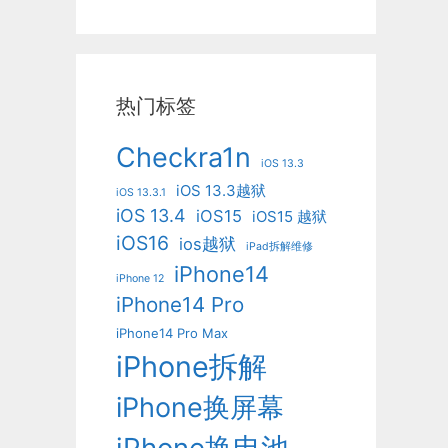
热门标签
Checkra1n
iOS 13.3
iOS 13.3越狱
iOS 13.3.1
iOS 13.4
iOS15
iOS15 越狱
iOS16
ios越狱
iPad拆解维修
iPhone14
iPhone 12
iPhone14 Pro
iPhone14 Pro Max
iPhone拆解
iPhone换屏幕