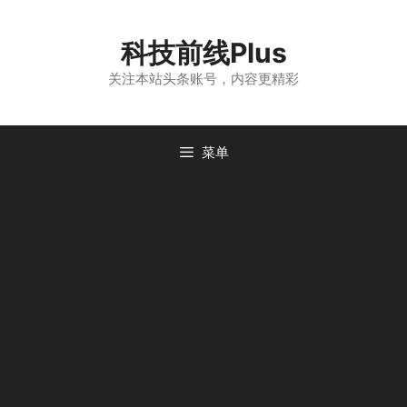
跳
至
科技前线Plus
内
容
关注本站头条账号，内容更精彩
菜单