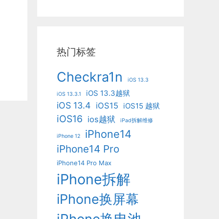
热门标签
Checkra1n
iOS 13.3
iOS 13.3越狱
iOS 13.3.1
iOS 13.4
iOS15
iOS15 越狱
iOS16
ios越狱
iPad拆解维修
iPhone14
iPhone 12
iPhone14 Pro
iPhone14 Pro Max
iPhone拆解
iPhone换屏幕