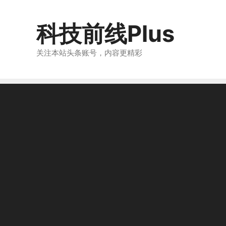
跳
至
科技前线Plus
内
容
关注本站头条账号，内容更精彩