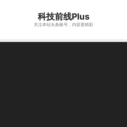
跳
至
科技前线Plus
内
容
关注本站头条账号，内容更精彩