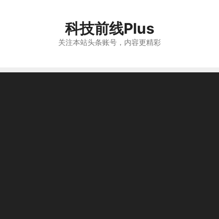
跳
至
科技前线Plus
内
容
关注本站头条账号，内容更精彩