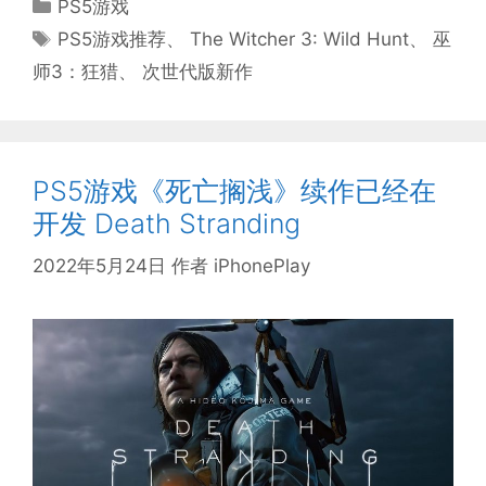
分
PS5游戏
类
标
PS5游戏推荐
、
The Witcher 3: Wild Hunt
、
巫
签
师3：狂猎
、
次世代版新作
PS5游戏《死亡搁浅》续作已经在
开发 Death Stranding
2022年5月24日
作者
iPhonePlay