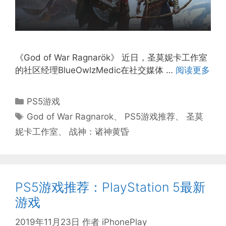
《God of War Ragnarök》 近日，圣莫妮卡工作室
的社区经理BlueOwlzMedic在社交媒体 …
阅读更多
分
PS5游戏
类
标
God of War Ragnarok
、
PS5游戏推荐
、
圣莫
签
妮卡工作室
、
战神：诸神黄昏
PS5游戏推荐：PlayStation 5最新
游戏
2019年11月23日
作者
iPhonePlay