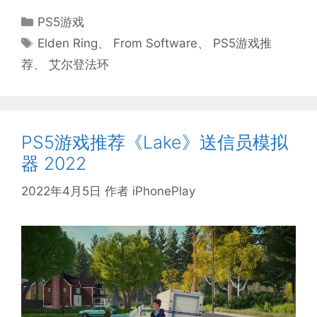
分
PS5游戏
类
标
Elden Ring
、
From Software
、
PS5游戏推
签
荐
、
艾尔登法环
PS5游戏推荐《Lake》送信员模拟
器 2022
2022年4月5日
作者
iPhonePlay