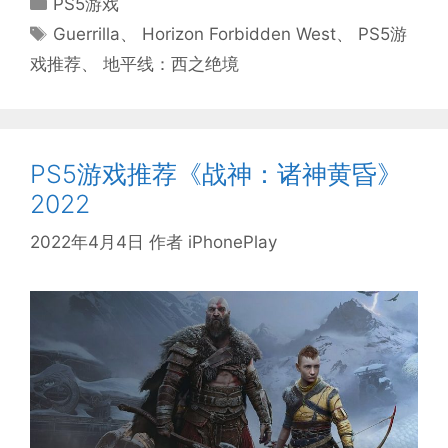
PS5游戏
类
标
Guerrilla
、
Horizon Forbidden West
、
PS5游
签
戏推荐
、
地平线：西之绝境
PS5游戏推荐《战神：诸神黄昏》
2022
2022年4月4日
作者
iPhonePlay