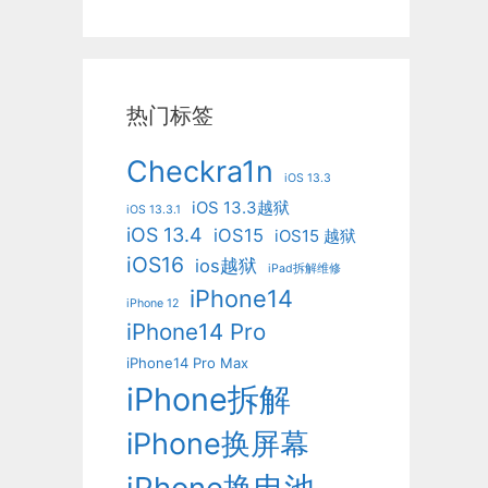
热门标签
Checkra1n
iOS 13.3
iOS 13.3越狱
iOS 13.3.1
iOS 13.4
iOS15
iOS15 越狱
iOS16
ios越狱
iPad拆解维修
iPhone14
iPhone 12
iPhone14 Pro
iPhone14 Pro Max
iPhone拆解
iPhone换屏幕