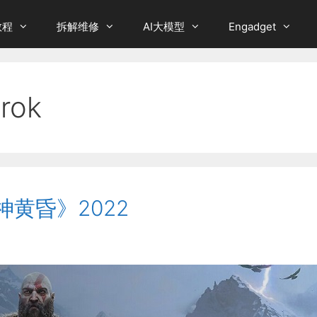
教程
拆解维修
AI大模型
Engadget
rok
神黄昏》2022