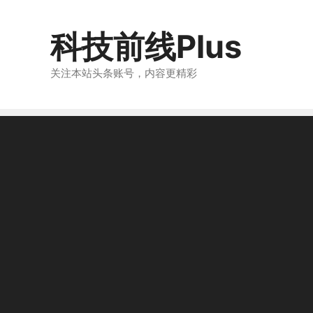
跳
至
科技前线Plus
内
容
关注本站头条账号，内容更精彩