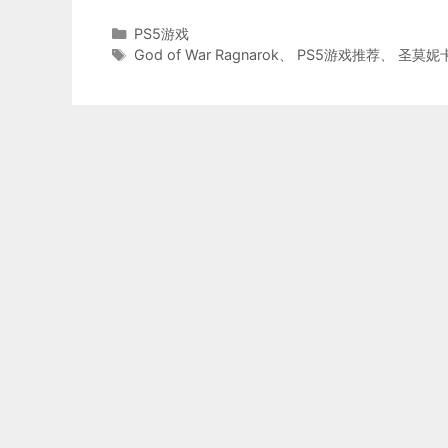
分
PS5游戏
类
标
God of War Ragnarok
、
PS5游戏推荐
、
圣莫妮
签