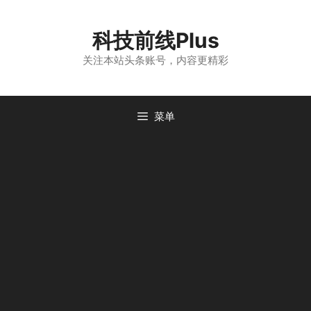
跳
至
科技前线Plus
内
容
关注本站头条账号，内容更精彩
菜单