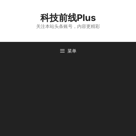
跳
至
科技前线Plus
内
容
关注本站头条账号，内容更精彩
菜单